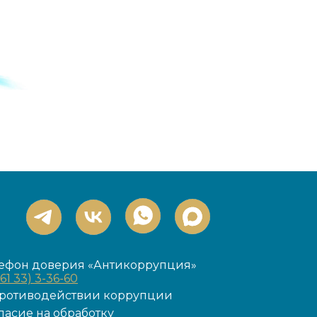
ефон доверия «Антикоррупция»
861 33) 3-36-60
ротиводействии коррупции
ласие на обработку