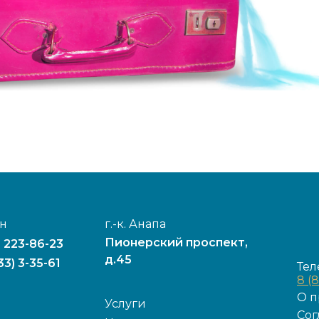
н
г.-к. Анапа
Пионерский проспект,
) 223-86-23
д.45
33) 3-35-61
Тел
8 (
О п
Услуги
Сог